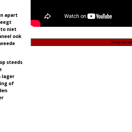
en apart
weegt
to niet
aneel ook
Voeg toe aa
tweede
op steeds
e
 lager
ing of
den
er