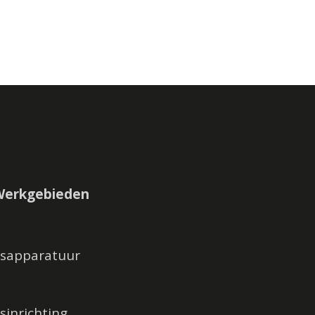
Werkgebieden
tsapparatuur
sinrichting