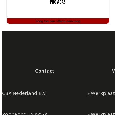
Pro Adas
Voeg toe aan offerte aanvraag
Contact
CBX Nederland B.V.
» Werkplaa
Poppenbouwing 2A
» Werkplaat