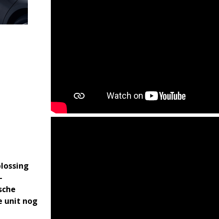
plossing
-
sche
e unit nog