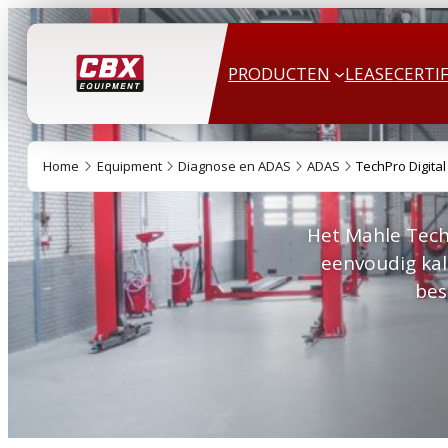
PRODUCTEN
LEASE
CERTI
Home
Equipment
Diagnose en ADAS
ADAS
TechPro Digital
Het Mahle TechP
eenvoudig kal
bes