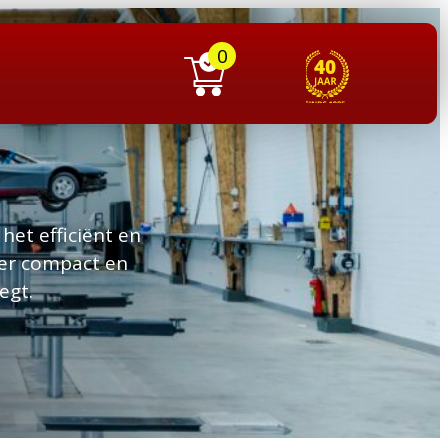
0
het efficiënt en
eer compact en
egt.