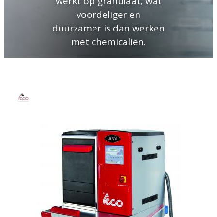
werkt op granulaat, wat
voordeliger en
duurzamer is dan werken
met chemicaliën.