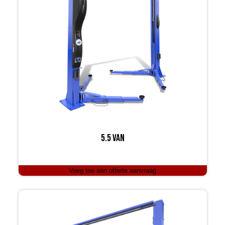
5.5 VAN
Voeg toe aan offerte aanvraag