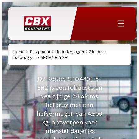
Home
Equipment
Hefinrichtingen
2 koloms
hefbruggen
SPOA40E-5-EH2
De Rotary SPOA40E-5-
EH2 is een robuuste en
veelzijdige 2-koloms
hefbrug met een
hefvermogen van 4.500
kg, ontworpen voor
intensief dagelijks