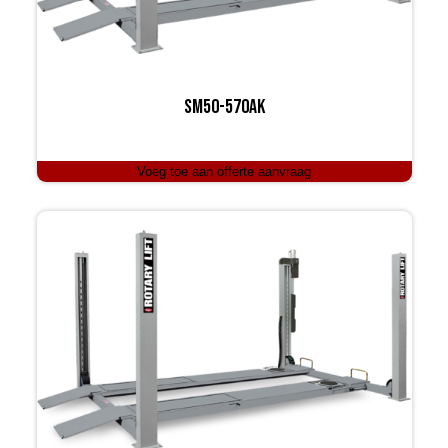
SM50-570AK
Voeg toe aan offerte aanvraag