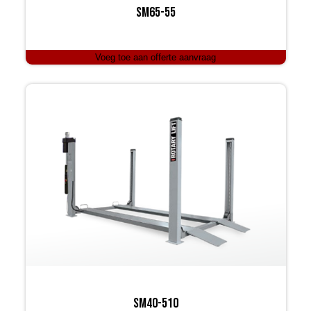
SM65-55
Voeg toe aan offerte aanvraag
SM40-510