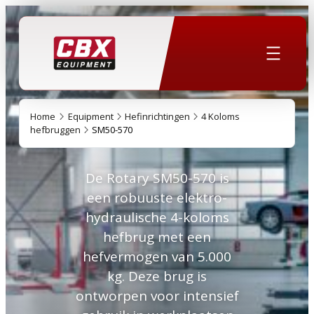
Home
Equipment
Hefinrichtingen
4 Koloms
hefbruggen
SM50-570
De Rotary SM50-570 is
een robuuste elektro-
hydraulische 4-koloms
hefbrug met een
hefvermogen van 5.000
kg. Deze brug is
ontworpen voor intensief