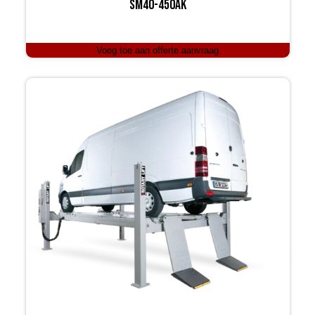
SM40-450AK
Voeg toe aan offerte aanvraag