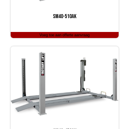
SM40-510AK
Voeg toe aan offerte aanvraag