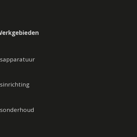
Werkgebieden
tsapparatuur
sinrichting
tsonderhoud