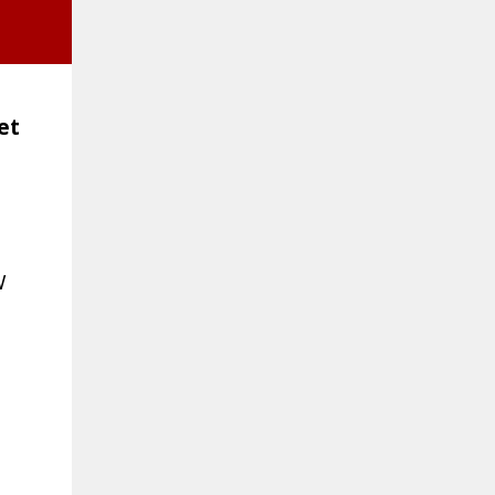
et
r
W
t