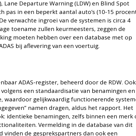
, Lane Departure Warning (LDW) en Blind Spot
ch pas in een beperkt aantal auto’s (10-15 procen
e verwachte ingroei van de systemen is circa 4
stage toename zullen keurmeesters, zeggen de
ikking moeten hebben over een database met op
DAS bij aflevering van een voertuig.
enbaar ADAS-register, beheerd door de RDW. Ook
 volgens een standaardisatie van benamingen en
e, waardoor gelijkwaardig functionerende syste
ingegeven” namen dragen, aldus het rapport. Het
: identieke benamingen, zelfs binnen een merk 
tionaliteiten. Vermelding in de database van dit
rd vinden de gesprekspartners dan ook een