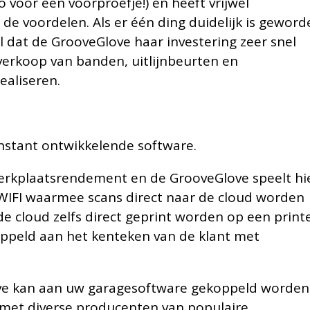
o voor een voorproefje!) en heeft vrijwel
de voordelen. Als er één ding duidelijk is geword
l dat de GrooveGlove haar investering zeer snel
 verkoop van banden, uitlijnbeurten en
ealiseren.
nstant ontwikkelende software.
werkplaatsrendement en de GrooveGlove speelt hi
 WIFI waarmee scans direct naar de cloud worden
de cloud zelfs direct geprint worden op een print
oppeld aan het kenteken van de klant met
ove kan aan uw garagesoftware gekoppeld worden
k met diverse producenten van populaire