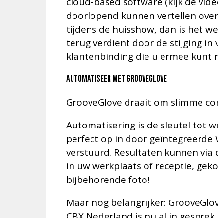
cloud-based software (kijk de vide
doorlopend kunnen vertellen over 
tijdens de huisshow, dan is het we
terug verdient door de stijging in
klantenbinding die u ermee kunt r
Automatiseer met GrooveGlove
GrooveGlove draait om slimme co
Automatisering is de sleutel tot 
perfect op in door geïntegreerde
verstuurd. Resultaten kunnen via 
in uw werkplaats of receptie, gek
bijbehorende foto!
Maar nog belangrijker: GrooveGl
CBX Nederland is nu al in gespre