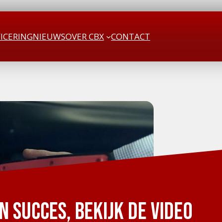
FICERING
NIEUWS
OVER CBX
CONTACT
 succes, bekijk de video