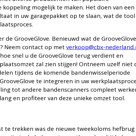
 koppeling mogelijk te maken. Het doen van een
ltaat in uw garagepakket op te slaan, wat de tool
laatsproces.
over de GrooveGlove. Benieuwd wat de GrooveGlov
n? Neem contact op met
verkoop@cbx-nederland.
 hoe snel u de GrooveGlove terug verdient en
plaatsomzet zal zien stijgen! Ontneem uzelf niet 
rdelen tijdens de komende bandenwisselperiode
rooveGlove te integreren in uw werkplaatsproce
telling tot andere bandenscanners compleet werk
 lang en profiteer van deze unieke omzet tool.
ist te trekken was de nieuwe tweekoloms hefbrug