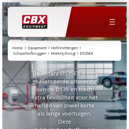
Home
Equipment
Hefinrichtingen
Schaarhefbruggen
Wielvrij (hoog)
DS35EX
De Rotary DS35EX is een
geavanceerde uitvoering
van de DS35 en biedt
extra flexibiliteit voor het
heffen van zowel korte
als lange voertuigen.
Deze