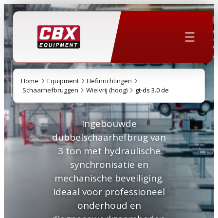
Home
Equipment
Hefinrichtingen
Schaarhefbruggen
Wielvrij (hoog)
gt-ds 3.0 de
Ingebouwde
dubbelschaarhefbrug van
3 ton met hydraulische
synchronisatie en
mechanische beveiliging.
Ideaal voor professioneel
onderhoud en