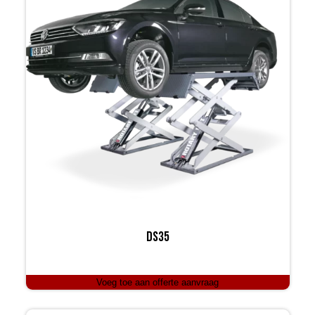
DS35
Voeg toe aan offerte aanvraag